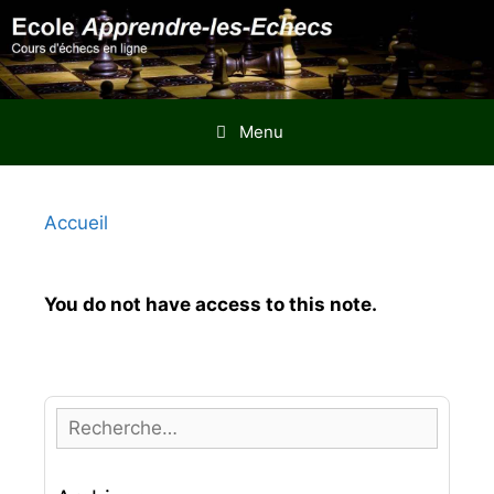
Aller
au
contenu
Menu
Accueil
You do not have access to this note.
R
e
c