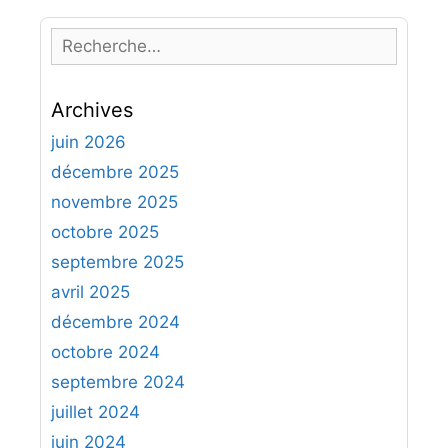
R
e
c
Archives
h
e
juin 2026
r
décembre 2025
c
novembre 2025
h
octobre 2025
e
septembre 2025
r
avril 2025
:
décembre 2024
octobre 2024
septembre 2024
juillet 2024
juin 2024