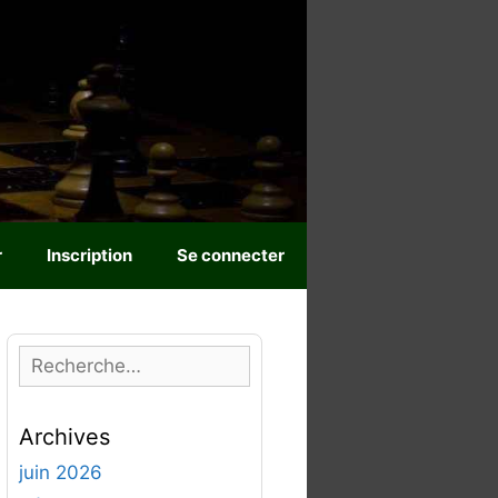
r
Inscription
Se connecter
R
e
c
Archives
h
e
juin 2026