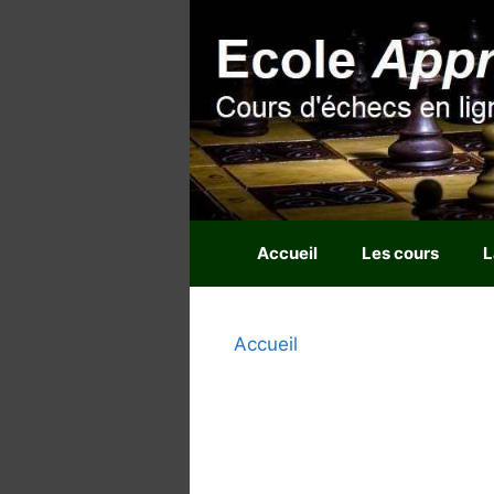
Aller
au
contenu
Accueil
Les cours
L
Accueil