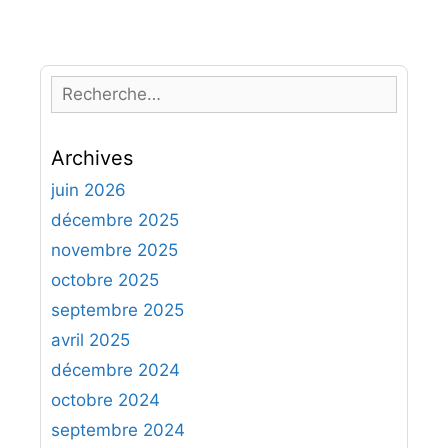
R
e
c
Archives
h
e
juin 2026
r
décembre 2025
c
novembre 2025
h
octobre 2025
e
septembre 2025
r
avril 2025
:
décembre 2024
octobre 2024
septembre 2024