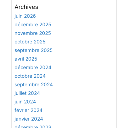
c
Archives
h
e
juin 2026
r
décembre 2025
c
novembre 2025
h
octobre 2025
e
septembre 2025
r
avril 2025
:
décembre 2024
octobre 2024
septembre 2024
juillet 2024
juin 2024
février 2024
janvier 2024
décembre 2023