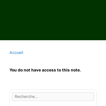
Accueil
You do not have access to this note.
R
e