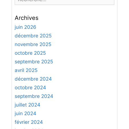
e
c
Archives
h
e
juin 2026
r
décembre 2025
c
novembre 2025
h
octobre 2025
e
septembre 2025
r
avril 2025
:
décembre 2024
octobre 2024
septembre 2024
juillet 2024
juin 2024
février 2024