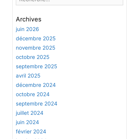
e
c
Archives
h
e
juin 2026
r
décembre 2025
c
novembre 2025
h
octobre 2025
e
septembre 2025
r
avril 2025
:
décembre 2024
octobre 2024
septembre 2024
juillet 2024
juin 2024
février 2024