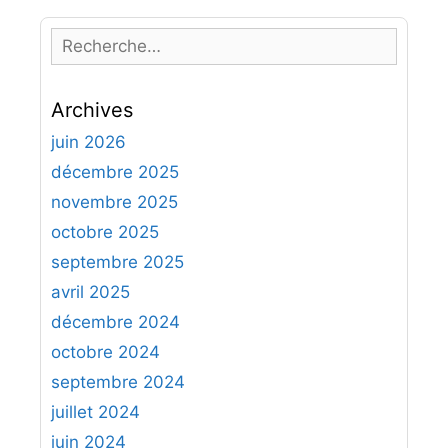
R
e
c
Archives
h
e
juin 2026
r
décembre 2025
c
novembre 2025
h
octobre 2025
e
septembre 2025
r
avril 2025
:
décembre 2024
octobre 2024
septembre 2024
juillet 2024
juin 2024