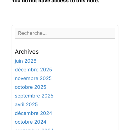
You do not have access to this note.
R
e
c
Archives
h
e
juin 2026
r
décembre 2025
c
novembre 2025
h
octobre 2025
e
septembre 2025
r
avril 2025
:
décembre 2024
octobre 2024