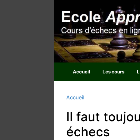
Aller
au
contenu
Accueil
Les cours
L
Accueil
Il faut toujo
échecs