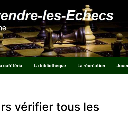
a cafétéria
La bibliothèque
La récréation
Joue
urs vérifier tous les