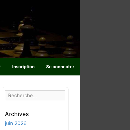
r
Inscription
Se connecter
R
e
c
Archives
h
e
juin 2026