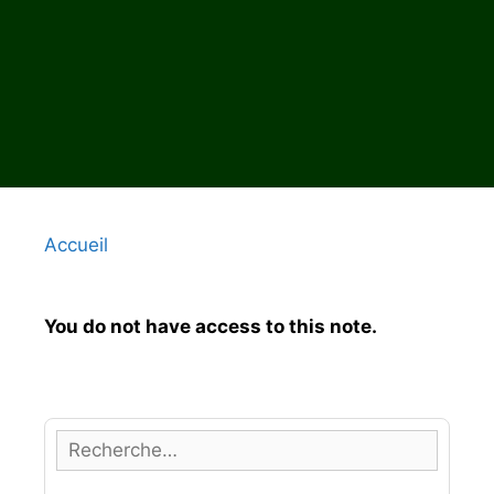
Accueil
You do not have access to this note.
R
e