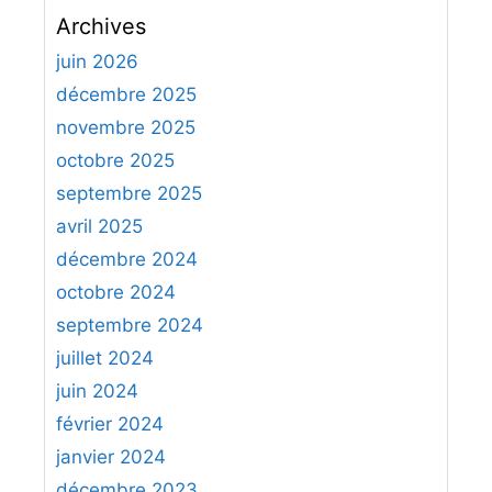
c
Archives
h
e
juin 2026
r
décembre 2025
c
novembre 2025
h
octobre 2025
e
septembre 2025
r
avril 2025
:
décembre 2024
octobre 2024
septembre 2024
juillet 2024
juin 2024
février 2024
janvier 2024
décembre 2023