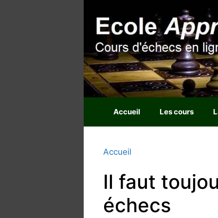
Aller
au
contenu
Accueil
Les cours
L
Accueil
Il faut toujo
échecs