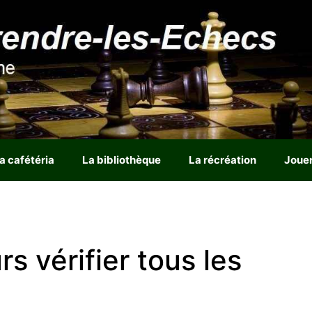
a cafétéria
La bibliothèque
La récréation
Joue
urs vérifier tous les