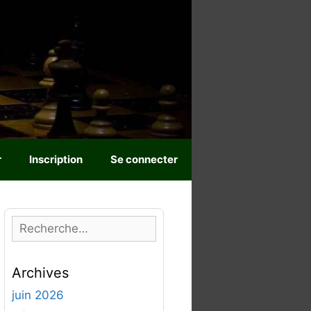
r
Inscription
Se connecter
R
e
c
Archives
h
e
juin 2026