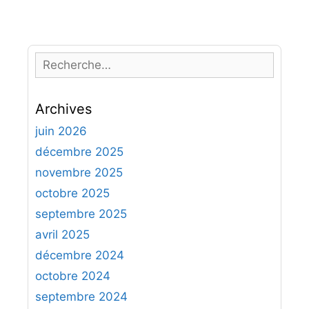
R
e
c
Archives
h
e
juin 2026
r
décembre 2025
c
novembre 2025
h
octobre 2025
e
septembre 2025
r
avril 2025
:
décembre 2024
octobre 2024
septembre 2024