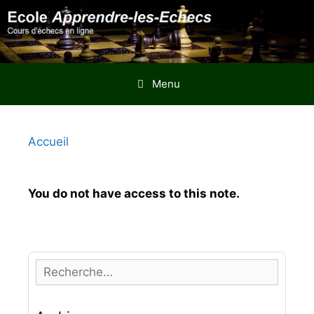
Aller
au
contenu
Menu
Accueil
You do not have access to this note.
R
e
c