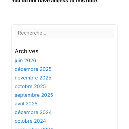
You do not have access to this note.
R
e
c
Archives
h
e
juin 2026
r
décembre 2025
c
novembre 2025
h
octobre 2025
e
septembre 2025
r
avril 2025
:
décembre 2024
octobre 2024