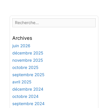
R
e
c
Archives
h
e
juin 2026
r
décembre 2025
c
novembre 2025
h
octobre 2025
e
septembre 2025
r
avril 2025
:
décembre 2024
octobre 2024
septembre 2024