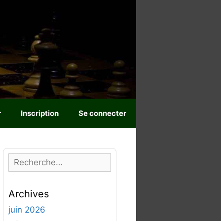
r
Inscription
Se connecter
R
e
c
Archives
h
e
juin 2026