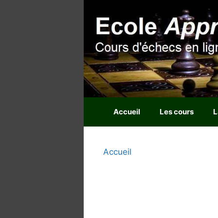
Aller
au
contenu
Accueil
Les cours
L
Accueil