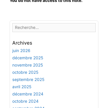
You do not have access to this note.
R
e
c
Archives
h
e
juin 2026
r
décembre 2025
c
novembre 2025
h
octobre 2025
e
septembre 2025
r
avril 2025
:
décembre 2024
octobre 2024