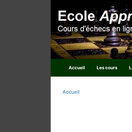
Aller
au
contenu
Accueil
Les cours
L
Accueil