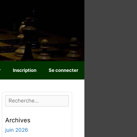
r
Inscription
Se connecter
R
e
c
Archives
h
e
juin 2026