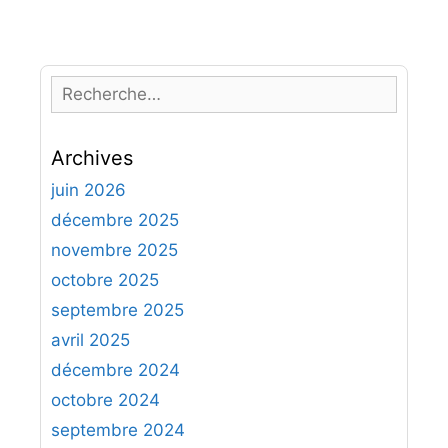
R
e
c
Archives
h
e
juin 2026
r
décembre 2025
c
novembre 2025
h
octobre 2025
e
septembre 2025
r
avril 2025
:
décembre 2024
octobre 2024
septembre 2024