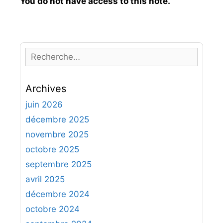
You do not have access to this note.
R
e
c
Archives
h
e
juin 2026
r
décembre 2025
c
novembre 2025
h
octobre 2025
e
septembre 2025
r
avril 2025
:
décembre 2024
octobre 2024