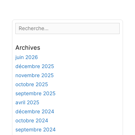
R
e
c
Archives
h
e
juin 2026
r
décembre 2025
c
novembre 2025
h
octobre 2025
e
septembre 2025
r
avril 2025
:
décembre 2024
octobre 2024
septembre 2024