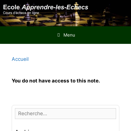
Aller
au
contenu
Menu
Accueil
You do not have access to this note.
R
e
c