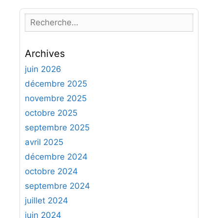
R
e
c
Archives
h
e
juin 2026
r
décembre 2025
c
novembre 2025
h
octobre 2025
e
septembre 2025
r
avril 2025
:
décembre 2024
octobre 2024
septembre 2024
juillet 2024
juin 2024