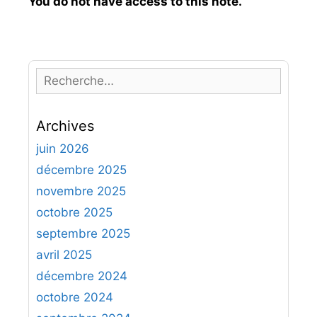
You do not have access to this note.
R
e
c
Archives
h
e
juin 2026
r
décembre 2025
c
novembre 2025
h
octobre 2025
e
septembre 2025
r
avril 2025
:
décembre 2024
octobre 2024