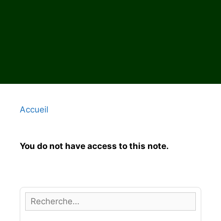
Accueil
You do not have access to this note.
R
e