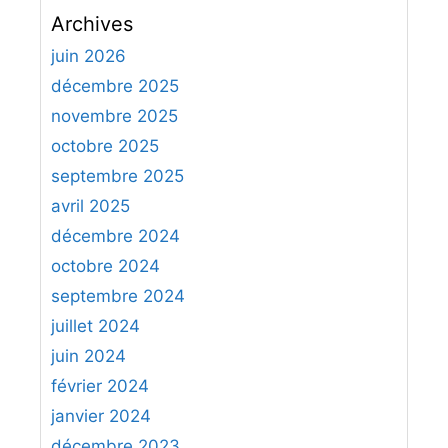
c
Archives
h
e
juin 2026
r
décembre 2025
c
novembre 2025
h
octobre 2025
e
septembre 2025
r
avril 2025
:
décembre 2024
octobre 2024
septembre 2024
juillet 2024
juin 2024
février 2024
janvier 2024
décembre 2023