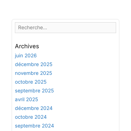
R
e
c
Archives
h
e
juin 2026
r
décembre 2025
c
novembre 2025
h
octobre 2025
e
septembre 2025
r
avril 2025
:
décembre 2024
octobre 2024
septembre 2024