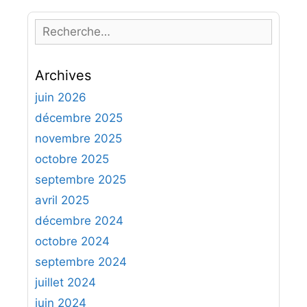
R
e
c
Archives
h
e
juin 2026
r
décembre 2025
c
novembre 2025
h
octobre 2025
e
septembre 2025
r
avril 2025
:
décembre 2024
octobre 2024
septembre 2024
juillet 2024
juin 2024