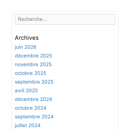
R
e
c
Archives
h
e
juin 2026
r
décembre 2025
c
novembre 2025
h
octobre 2025
e
septembre 2025
r
avril 2025
:
décembre 2024
octobre 2024
septembre 2024
juillet 2024