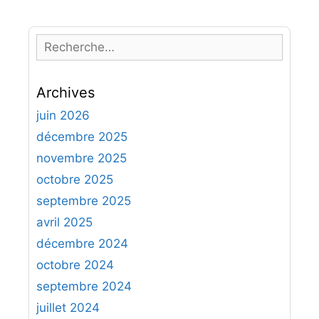
R
e
c
Archives
h
e
juin 2026
r
décembre 2025
c
novembre 2025
h
octobre 2025
e
septembre 2025
r
avril 2025
:
décembre 2024
octobre 2024
septembre 2024
juillet 2024