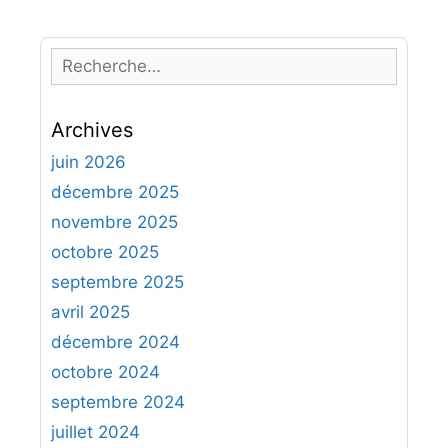
R
e
c
Archives
h
e
juin 2026
r
décembre 2025
c
novembre 2025
h
octobre 2025
e
septembre 2025
r
avril 2025
:
décembre 2024
octobre 2024
septembre 2024
juillet 2024