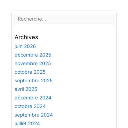
R
e
c
Archives
h
e
juin 2026
r
décembre 2025
c
novembre 2025
h
octobre 2025
e
septembre 2025
r
avril 2025
:
décembre 2024
octobre 2024
septembre 2024
juillet 2024