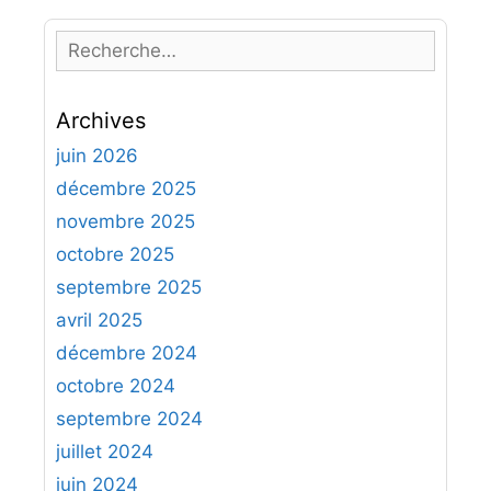
R
e
c
Archives
h
e
juin 2026
r
décembre 2025
c
novembre 2025
h
octobre 2025
e
septembre 2025
r
avril 2025
:
décembre 2024
octobre 2024
septembre 2024
juillet 2024
juin 2024