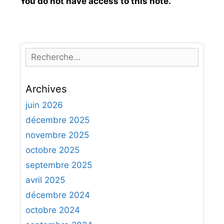
You do not have access to this note.
R
e
c
Archives
h
e
juin 2026
r
décembre 2025
c
novembre 2025
h
octobre 2025
e
septembre 2025
r
avril 2025
:
décembre 2024
octobre 2024