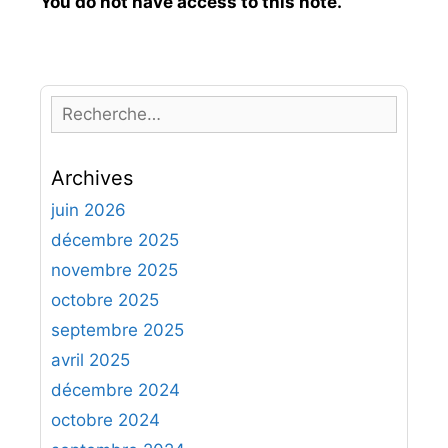
You do not have access to this note.
R
e
c
Archives
h
e
juin 2026
r
décembre 2025
c
novembre 2025
h
octobre 2025
e
septembre 2025
r
avril 2025
:
décembre 2024
octobre 2024