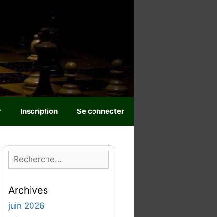
r
Inscription
Se connecter
R
e
c
Archives
h
e
juin 2026