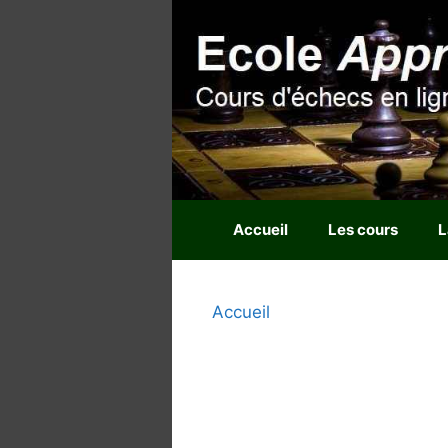
Aller
au
contenu
Accueil
Les cours
L
Accueil