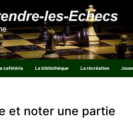
a cafétéria
La bibliothèque
La récréation
Joue
 et noter une partie