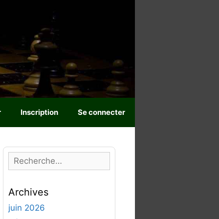
r
Inscription
Se connecter
R
e
c
Archives
h
e
juin 2026