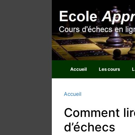
Aller
au
contenu
Accueil
Les cours
L
Accueil
Comment lire
d’échecs