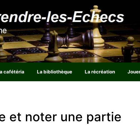
a cafétéria
La bibliothèque
La récréation
Joue
 et noter une partie