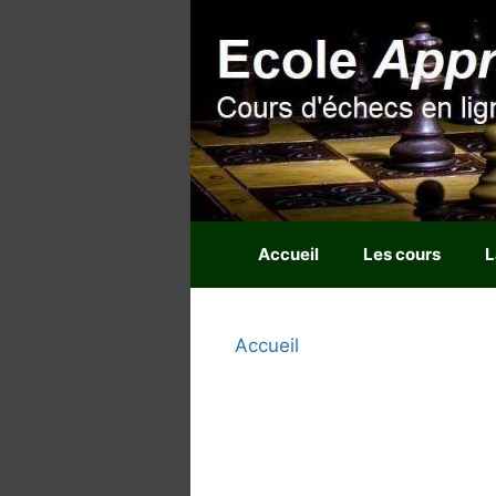
Aller
au
contenu
Accueil
Les cours
L
Accueil