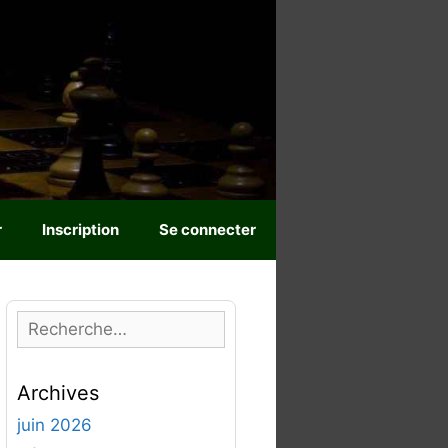
r
Inscription
Se connecter
R
e
c
Archives
h
e
juin 2026