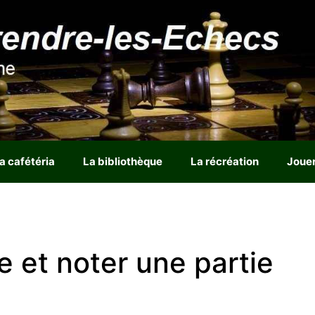
a cafétéria
La bibliothèque
La récréation
Joue
 et noter une partie