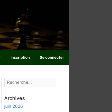
r
Inscription
Se connecter
R
e
c
Archives
h
e
juin 2026