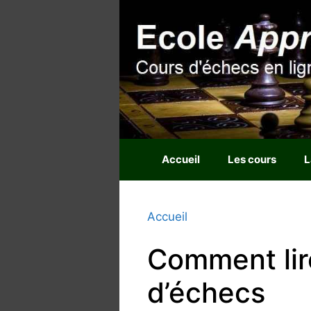
Aller
au
contenu
Accueil
Les cours
L
Accueil
Comment lire
d’échecs