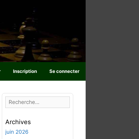
r
Inscription
Se connecter
R
e
c
Archives
h
e
juin 2026