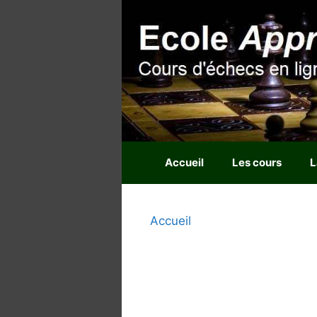
Aller
au
contenu
Accueil
Les cours
L
Accueil