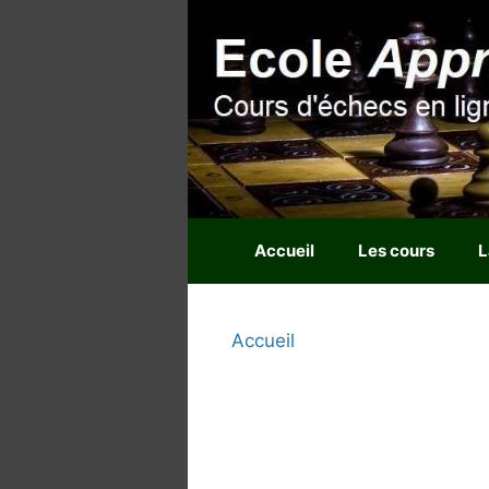
Aller
au
contenu
Accueil
Les cours
L
Accueil