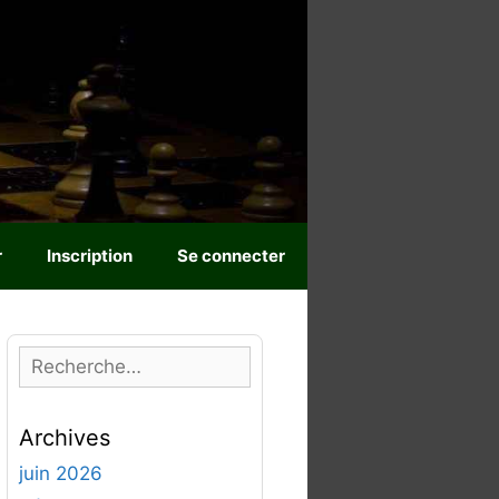
r
Inscription
Se connecter
R
e
c
Archives
h
e
juin 2026