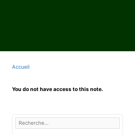
Accueil
You do not have access to this note.
R
e