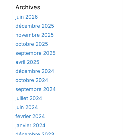
c
Archives
h
e
juin 2026
r
décembre 2025
c
novembre 2025
h
octobre 2025
e
septembre 2025
r
avril 2025
:
décembre 2024
octobre 2024
septembre 2024
juillet 2024
juin 2024
février 2024
janvier 2024
décembre 2023