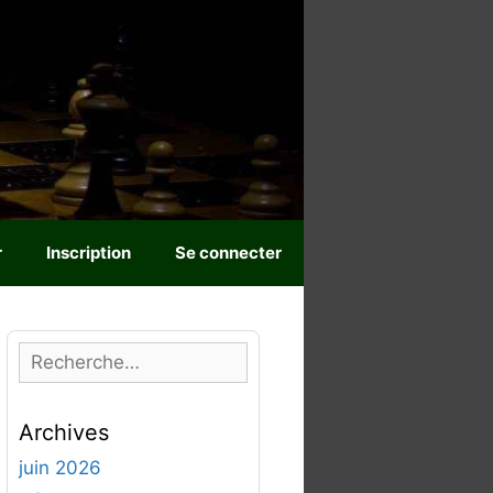
r
Inscription
Se connecter
R
e
c
Archives
h
e
juin 2026