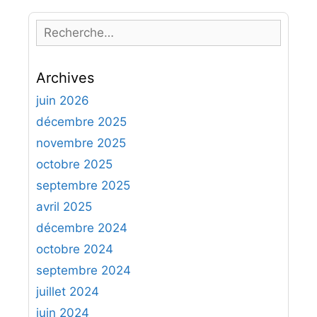
R
e
c
Archives
h
e
juin 2026
r
décembre 2025
c
novembre 2025
h
octobre 2025
e
septembre 2025
r
avril 2025
:
décembre 2024
octobre 2024
septembre 2024
juillet 2024
juin 2024