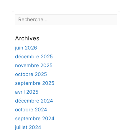
R
e
c
Archives
h
e
juin 2026
r
décembre 2025
c
novembre 2025
h
octobre 2025
e
septembre 2025
r
avril 2025
:
décembre 2024
octobre 2024
septembre 2024
juillet 2024