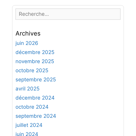
R
e
c
Archives
h
e
juin 2026
r
décembre 2025
c
novembre 2025
h
octobre 2025
e
septembre 2025
r
avril 2025
:
décembre 2024
octobre 2024
septembre 2024
juillet 2024
juin 2024