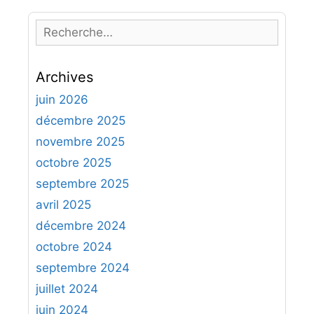
R
e
c
Archives
h
e
juin 2026
r
décembre 2025
c
novembre 2025
h
octobre 2025
e
septembre 2025
r
avril 2025
:
décembre 2024
octobre 2024
septembre 2024
juillet 2024
juin 2024