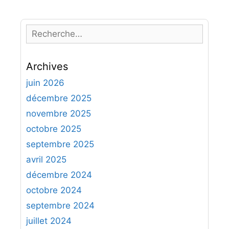
R
e
c
Archives
h
e
juin 2026
r
décembre 2025
c
novembre 2025
h
octobre 2025
e
septembre 2025
r
avril 2025
:
décembre 2024
octobre 2024
septembre 2024
juillet 2024