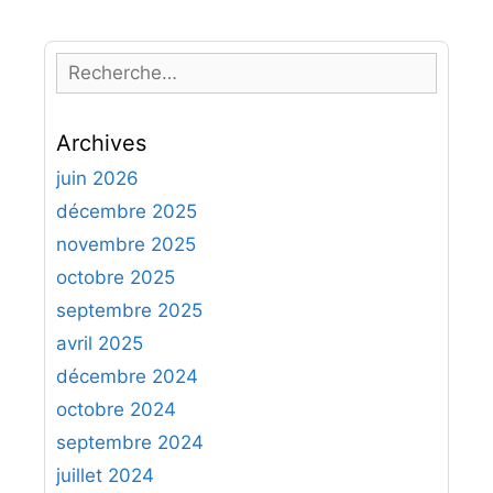
R
e
c
Archives
h
e
juin 2026
r
décembre 2025
c
novembre 2025
h
octobre 2025
e
septembre 2025
r
avril 2025
:
décembre 2024
octobre 2024
septembre 2024
juillet 2024